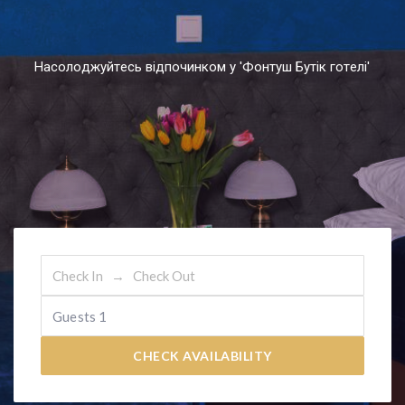
Н
а
с
о
л
о
д
ж
у
й
т
е
с
ь
в
і
д
п
о
ч
и
н
к
о
м
у
'
Ф
о
н
т
у
ш
Б
у
т
і
к
г
о
т
е
л
і
'
Guests
1
CHECK AVAILABILITY