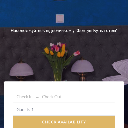
Н
а
с
о
л
о
д
ж
у
й
т
е
с
ь
в
і
д
п
о
ч
и
н
к
о
м
у
'
Ф
о
н
т
у
ш
Б
у
т
і
к
г
о
т
е
л
і
'
Guests
1
CHECK AVAILABILITY