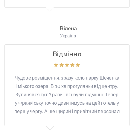
Вілена
Україна
Відмінно
Чудове розміщення, зразу коло парку Шеченка
і міького озера. В 10 хв прогулянки від центру.
Зупинявся тут 3 рази і всі були відмінні. Тепер
у Франкіську точно дивитимусь на цей готель у
першу чергу. А ще щирий і привітний персонал