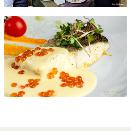
Обслуговування на вищому рівні
Судак під ікорним соусом