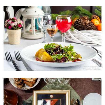
Стейк
Салат з карамелізованою грушею