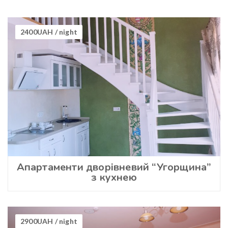
2400UAH
/ night
Апартаменти дворівневий “Угорщина”
з кухнею
2900UAH
/ night