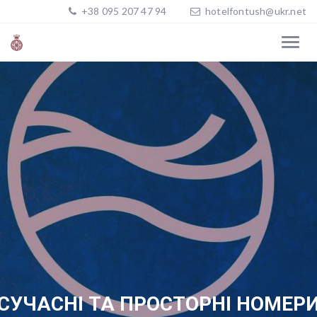
+38 095 207 47 94
hotelfontush@ukr.net
СУЧАСНІ ТА ПРОСТОРНІ НОМЕР