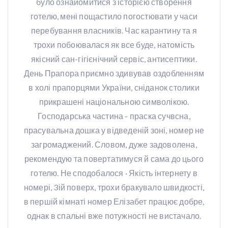
було ознайомитися з історією створення
готелю, мені пощастило погостювати у часи
перебування власників. Час карантину та я
трохи побоювалася як все буде, натомість
якісний сан-гігієнічний сервіс, антисептики.
День Прапора приємно здивував оздобленням
в холі прапорцями України, сніданок столики
прикрашені національною символікою.
Господарська частина - праска сучвсна,
прасувальна дошка у відведеній зоні, номер не
загромаджений. Словом, дуже задоволена,
рекомендую та повертатимуся й сама до цього
готелю. Не сподобалося · Якість інтернету в
номері, 3ій поверх, трохи бракувало швидкості,
в першій кімнаті номер Елізабет працює добре,
однак в спальні вже потужності не вистачало.