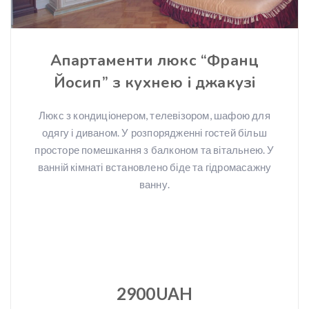
Апартаменти люкс “Франц
Йосип” з кухнею і джакузі
Люкс з кондиціонером, телевізором, шафою для
одягу і диваном. У розпорядженні гостей більш
просторе помешкання з балконом та вітальнею. У
ванній кімнаті встановлено біде та гідромасажну
ванну.
2900UAH