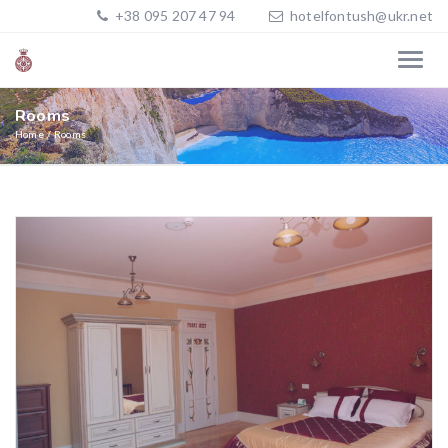
+38 095 207 47 94
hotelfontush@ukr.net
Rooms
Home
Rooms