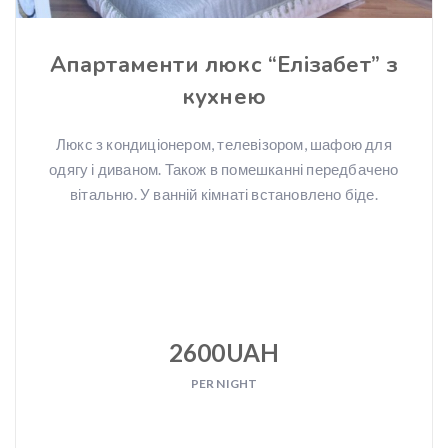
Апартаменти люкс “Елізабет” з
кухнею
Люкс з кондиціонером, телевізором, шафою для
одягу і диваном. Також в помешканні передбачено
вітальню. У ванній кімнаті встановлено біде.
2600UAH
PER NIGHT