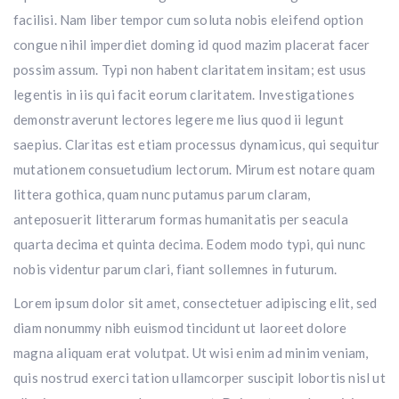
facilisi. Nam liber tempor cum soluta nobis eleifend option
congue nihil imperdiet doming id quod mazim placerat facer
possim assum. Typi non habent claritatem insitam; est usus
legentis in iis qui facit eorum claritatem. Investigationes
demonstraverunt lectores legere me lius quod ii legunt
saepius. Claritas est etiam processus dynamicus, qui sequitur
mutationem consuetudium lectorum. Mirum est notare quam
littera gothica, quam nunc putamus parum claram,
anteposuerit litterarum formas humanitatis per seacula
quarta decima et quinta decima. Eodem modo typi, qui nunc
nobis videntur parum clari, fiant sollemnes in futurum.
Lorem ipsum dolor sit amet, consectetuer adipiscing elit, sed
diam nonummy nibh euismod tincidunt ut laoreet dolore
magna aliquam erat volutpat. Ut wisi enim ad minim veniam,
quis nostrud exerci tation ullamcorper suscipit lobortis nisl ut