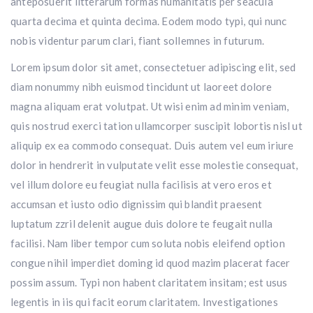
anteposuerit litterarum formas humanitatis per seacula
quarta decima et quinta decima. Eodem modo typi, qui nunc
nobis videntur parum clari, fiant sollemnes in futurum.
Lorem ipsum dolor sit amet, consectetuer adipiscing elit, sed
diam nonummy nibh euismod tincidunt ut laoreet dolore
magna aliquam erat volutpat. Ut wisi enim ad minim veniam,
quis nostrud exerci tation ullamcorper suscipit lobortis nisl ut
aliquip ex ea commodo consequat. Duis autem vel eum iriure
dolor in hendrerit in vulputate velit esse molestie consequat,
vel illum dolore eu feugiat nulla facilisis at vero eros et
accumsan et iusto odio dignissim qui blandit praesent
luptatum zzril delenit augue duis dolore te feugait nulla
facilisi. Nam liber tempor cum soluta nobis eleifend option
congue nihil imperdiet doming id quod mazim placerat facer
possim assum. Typi non habent claritatem insitam; est usus
legentis in iis qui facit eorum claritatem. Investigationes