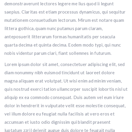
demonstraverunt lectores legere me lius quod ii legunt
saepius. Claritas est etiam processus dynamicus, qui sequitur
mutationem consuetudium lectorum. Mirum est notare quam
littera gothica, quam nunc putamus parum claram,
anteposuerit litterarum formas humanitatis per seacula
quarta decima et quinta decima. Eodem modo typi, qui nunc
nobis videntur parum clari, fiant sollemnes in futurum.
Lorem ipsum dolor sit amet, consectetuer adipiscing elit, sed
diam nonummy nibh euismod tincidunt ut laoreet dolore
magna aliquam erat volutpat. Ut wisi enim ad minim veniam,
quis nostrud exerci tation ullamcorper suscipit lobortis nisl ut
aliquip ex ea commodo consequat. Duis autem vel eum iriure
dolor in hendrerit in vulputate velit esse molestie consequat,
vel illum dolore eu feugiat nulla facilisis at vero eros et
accumsan et iusto odio dignissim qui blandit praesent
luptatum zzril delenit augue duis dolore te feugait nulla