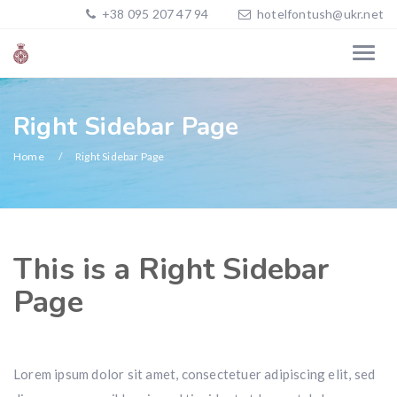
+38 095 207 47 94
hotelfontush@ukr.net
Right Sidebar Page
Home
Right Sidebar Page
This is a Right Sidebar
Page
Lorem ipsum dolor sit amet, consectetuer adipiscing elit, sed