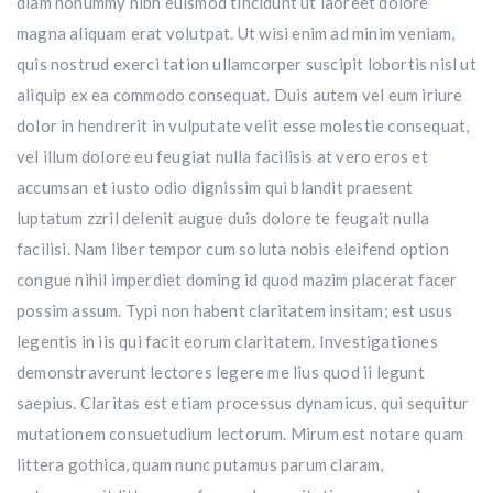
diam nonummy nibh euismod tincidunt ut laoreet dolore
magna aliquam erat volutpat. Ut wisi enim ad minim veniam,
quis nostrud exerci tation ullamcorper suscipit lobortis nisl ut
aliquip ex ea commodo consequat. Duis autem vel eum iriure
dolor in hendrerit in vulputate velit esse molestie consequat,
vel illum dolore eu feugiat nulla facilisis at vero eros et
accumsan et iusto odio dignissim qui blandit praesent
luptatum zzril delenit augue duis dolore te feugait nulla
facilisi. Nam liber tempor cum soluta nobis eleifend option
congue nihil imperdiet doming id quod mazim placerat facer
possim assum. Typi non habent claritatem insitam; est usus
legentis in iis qui facit eorum claritatem. Investigationes
demonstraverunt lectores legere me lius quod ii legunt
saepius. Claritas est etiam processus dynamicus, qui sequitur
mutationem consuetudium lectorum. Mirum est notare quam
littera gothica, quam nunc putamus parum claram,