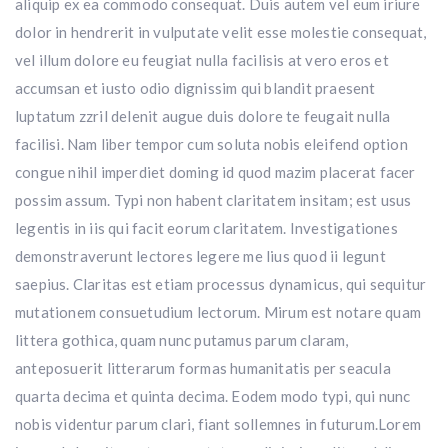
aliquip ex ea commodo consequat. Duis autem vel eum iriure
dolor in hendrerit in vulputate velit esse molestie consequat,
vel illum dolore eu feugiat nulla facilisis at vero eros et
accumsan et iusto odio dignissim qui blandit praesent
luptatum zzril delenit augue duis dolore te feugait nulla
facilisi. Nam liber tempor cum soluta nobis eleifend option
congue nihil imperdiet doming id quod mazim placerat facer
possim assum. Typi non habent claritatem insitam; est usus
legentis in iis qui facit eorum claritatem. Investigationes
demonstraverunt lectores legere me lius quod ii legunt
saepius. Claritas est etiam processus dynamicus, qui sequitur
mutationem consuetudium lectorum. Mirum est notare quam
littera gothica, quam nunc putamus parum claram,
anteposuerit litterarum formas humanitatis per seacula
quarta decima et quinta decima. Eodem modo typi, qui nunc
nobis videntur parum clari, fiant sollemnes in futurum.Lorem