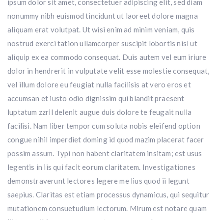
ipsum dolor sit amet, consectetuer adipiscing elit, sed diam
nonummy nibh euismod tincidunt ut laoreet dolore magna
aliquam erat volutpat. Ut wisi enim ad minim veniam, quis
nostrud exerci tation ullamcorper suscipit lobortis nisl ut
aliquip ex ea commodo consequat. Duis autem vel eum iriure
dolor in hendrerit in vulputate velit esse molestie consequat,
vel illum dolore eu feugiat nulla facilisis at vero eros et
accumsan et iusto odio dignissim qui blandit praesent
luptatum zzril delenit augue duis dolore te feugait nulla
facilisi. Nam liber tempor cum soluta nobis eleifend option
congue nihil imperdiet doming id quod mazim placerat facer
possim assum. Typi non habent claritatem insitam; est usus
legentis in iis qui facit eorum claritatem. Investigationes
demonstraverunt lectores legere me lius quod ii legunt
saepius. Claritas est etiam processus dynamicus, qui sequitur
mutationem consuetudium lectorum. Mirum est notare quam